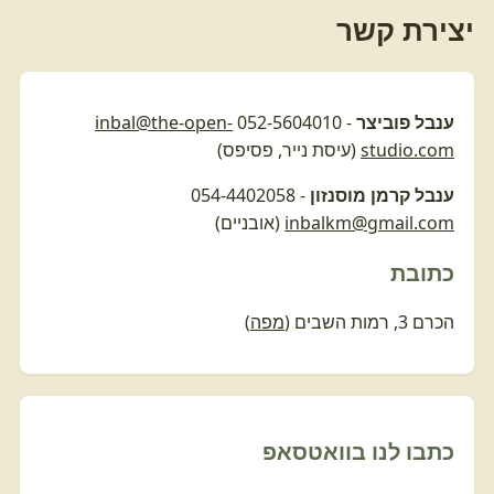
דף הבית
יצירת קשר
קצת עלינו
ענבל פוביצר
- 052-5604010
inbal@the-open-
סדנאות הסטודיו הפתוח
studio.com
(עיסת נייר, פסיפס)
שעות פעילות
ענבל קרמן מוסנזון
- 054-4402058
inbalkm@gmail.com
(אובניים)
גלריית תמונות
כתובת
צור קשר
הכרם 3, רמות השבים (
מפה
)
כתבו לנו בוואטסאפ